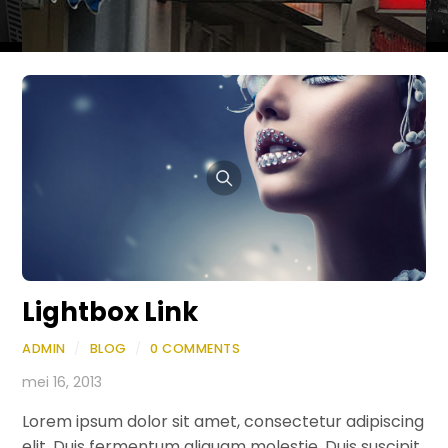
Lightbox Link
ADMIN
/
BLOG
/
0 COMMENTS
mei 16, 2013
Lorem ipsum dolor sit amet, consectetur adipiscing
elit. Duis fermentum aliquam molestie. Duis suscipit