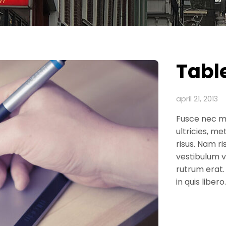
Tabl
april 21, 2013
Fusce nec ma
ultricies, me
risus. Nam ri
vestibulum v
rutrum erat.
in quis libero.