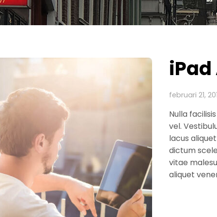
iPad
februari 21, 20
Nulla facilis
vel. Vestibul
lacus aliquet
dictum scele
vitae malesu
aliquet venen